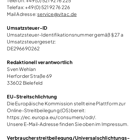
Telefon: +49 (0) 521 92 76 225
Telefax: +49 (0) 521 92 76 226
Mail Adresse:
service@vitac.de
Umsatzsteuer-ID
Umsatzsteuer-Identifikationsnummer gemäß § 27 a
Umsatzsteuergesetz:
DE296690262
Redaktionell verantwortlich
Sven Wehlan
Herforder Straße 69
33602 Bielefeld
EU-Streitschlichtung
Die Europäische Kommission stellt eine Plattform zur
Online-Streitbeilegung (OS) bereit:
https://ec.europa.eu/consumers/odr/.
Unsere E-Mail-Adresse finden Sie oben im Impressum.
Verbraucher­streit­beilegung/Universal­schlichtungs­